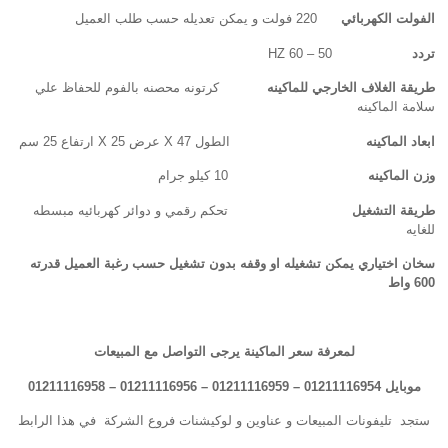
الفولت الكهربائي
220 فولت و يمكن تعديله حسب طلب العميل
تردد
50 – 60 HZ
طريقة الغلاف الخارجي للماكينه
كرتونه محصنه بالفوم للحفاظ علي
سلامة الماكينه
ابعاد الماكينه
الطول 47 X عرض 25 X ارتفاع 25 سم
وزن الماكينه
10 كيلو جرام
طريقة التشغيل
تحكم رقمي و دوائر كهربائيه مبسطه
للغايه
سخان اختياري يمكن تشغيله او وقفه بدون تشغيل حسب رغبة العميل قدرته
600 واط
لمعرفة سعر الماكينة يرجى التواصل مع المبيعات
موبايل 01211116954 – 01211116959 – 01211116956
–
01211116958
ستجد تليفونات المبيعات و عناوين و لوكيشنات فروع الشركة في هذا الرابط