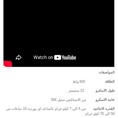
المواصفات
الطاقة
820 واط
طول الاسكرو
21 سنتيمتر
خامة الاسكرو
من الاستانلس ستيل 304
القدره الانتاجيه
من 5 الي 7 كيلو جرام بالساعه اي بورديه 10 ساعات من
50 الي 70 كيلو جرام