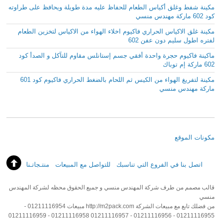
مكينة شفط وغلق أكياس الطعام للحفاظ عليه مدة طويلة ويحافظ على طراوته
كود 602 ماركة مهندس منسي
مكينة غلق الاكياس الحراري فاكيوم اخلاء الهواء من الاكياس لتخزين الطعام
لفتره اطول سليم دون عفن 602
ماكينة فاكيوم حجرة واحدة أفقي جسم إستانلس مقاوم للتآكل و الصدأ كود
602 ماركة إم توباك
مكينة لتفريغ الهواء من الكيس ثم اللحام بالضغط الحراري فاكيوم كود 601
ماركة مهندس منسي
مكونات الموقع
اتصل بنا في الفروع التي تناسبك
للتواصل مع المبيعات
منتـجاتـنا
قالب مصمم من طرف شركة المهندس منسي و جميع الحقوق محظه لشركة المهندس
منسي
من فضلك تابع مع مبيعات الشركة http://m2pack.com مبيعات 01211116954 -
01211116955 - 01211116956 - 01211116957 01211116958 - 01211116959