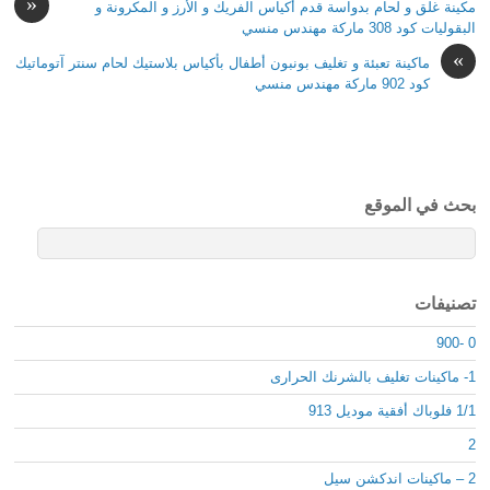
«
مكينة غلق و لحام بدواسة قدم أكياس الفريك و الأرز و المكرونة و
البقوليات كود 308 ماركة مهندس منسي
»
ماكينة تعبئة و تغليف بونبون أطفال بأكياس بلاستيك لحام سنتر آتوماتيك
كود 902 ماركة مهندس منسي
بحث في الموقع
تصنيفات
0 -900
1- ماكينات تغليف بالشرنك الحرارى
1/1 فلوباك أفقية موديل 913
2
2 – ماكينات اندكشن سيل