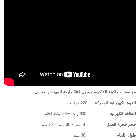
مواصفات ماكينة الفاكيوم موديل
601 ماركة المهندس منسي
القوة الكهربائية المحركة
220 فولت
الطاقة الكهربية
900 وات +800 واط لحام
حجم حجرة العمل
9 سم × 36 سم × 32 سم
طول اللحام
30 سم