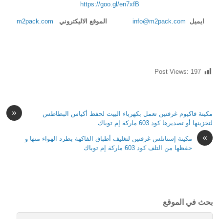
https://goo.gl/en7xfB
ايميل
info@m2pack.com
الموقع الاليكتروني
m2pack.com
Post Views:
197
«
مكينة فاكيوم غرفتين تعمل بكهرباء البيت لحفظ أكياس البطاطس
لتخزينها أو تصديرها كود 603 ماركة إم توباك
»
مكينة إستانلس غرفتين لتغليف أطباق الفاكهة بطرد الهواء منها و
حفظها من التلف كود 603 ماركة إم توباك
بحث في الموقع