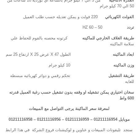
القدره الانتاجيه
من 5 الي 7 كيلو جرام بالساعه اي بورديه 10 ساعات من
50 الي 70 كيلو جرام
الفولت الكهربائي
220 فولت و يمكن تعديله حسب طلب العميل
تردد
50 – 60 HZ
طريقة الغلاف الخارجي للماكينه
كرتونه محصنه بالفوم للحفاظ علي
سلامة الماكينه
ابعاد الماكينه
الطول 47 X عرض 25 X ارتفاع 25 سم
وزن الماكينه
10 كيلو جرام
طريقة التشغيل
تحكم رقمي و دوائر كهربائيه مبسطه
للغايه
سخان اختياري يمكن تشغيله او وقفه بدون تشغيل حسب رغبة العميل قدرته
600 واط
لمعرفة سعر الماكينة يرجى التواصل مع المبيعات
موبايل 01211116954 – 01211116959 – 01211116956
–
01211116958
ستجد تليفونات المبيعات و عناوين و لوكيشنات فروع الشركة في هذا الرابط