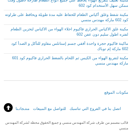
مكينة تغليف بتفريغ الهواء يحافظ علي جميع أنواع الطعام طازجة لأطول وقت
ممكن سهل الأستخدام كود 602
مكينة شفط وغلق أكياس الطعام للحفاظ عليه مدة طويلة ويحافظ على طراوته
كود 602 ماركة مهندس منسي
مكينة غلق الاكياس الحراري فاكيوم اخلاء الهواء من الاكياس لتخزين الطعام
لفتره اطول سليم دون عفن 602
ماكينة فاكيوم حجرة واحدة أفقي جسم إستانلس مقاوم للتآكل و الصدأ كود
602 ماركة إم توباك
مكينة لتفريغ الهواء من الكيس ثم اللحام بالضغط الحراري فاكيوم كود 601
ماركة مهندس منسي
مكونات الموقع
اتصل بنا في الفروع التي تناسبك
للتواصل مع المبيعات
منتـجاتـنا
قالب مصمم من طرف شركة المهندس منسي و جميع الحقوق محظه لشركة المهندس
منسي