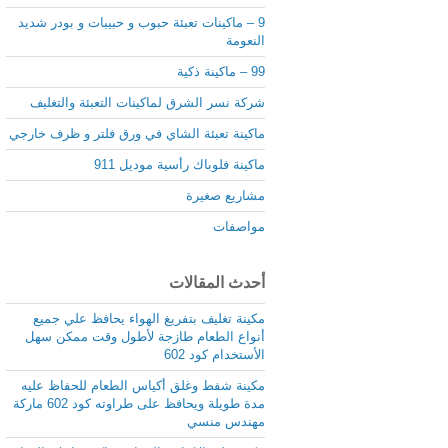
9 – ماكينات تعبئة حبوب و حبيبات و بودر شديد
النعومة
99 – ماكينة ذكية
شركة نسر الشرق لماكينات التعبئة والتغليف
ماكينة تعبئة الشاي في ورق فلتر و ظرف خارجي
ماكينة فلوباك رأسية موديل 911
مشاريع صغيرة
مواصفات
أحدث المقالات
مكينة تغليف بتفريغ الهواء يحافظ علي جميع
أنواع الطعام طازجة لأطول وقت ممكن سهل
الأستخدام كود 602
مكينة شفط وغلق أكياس الطعام للحفاظ عليه
مدة طويلة ويحافظ على طراوته كود 602 ماركة
مهندس منسي