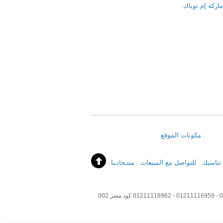
مكونات الموقع
 تناسبك
للتواصل مع المبيعات
منتـجاتـنا
من فضلك تابع مع مبيعات الشركة http://m2pack.com مبيعات 01211116954 - 01211116955 - 01211116956 - 01211116957 01211116958 - 01211116959 - 01211116962 كود مصر 002