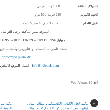
استهلاك الطاقة
1000 وات تقريبي
الجهد الكهربى
220 فولت / 50 هرتز
طول اللحام
ثلاث 35 سم 45 سم 65 سم
لمعرفة سعر الماكينة يرجى التواصل م
موبايل 01211116954 – 01211116959 – 01211116956 – 01211116958
ستجد تليفونات المبيعات و عناوين و لوكيشنات فرو
https://goo.gl/en7xfB
info@m2pack.com
ايميل الموقع الاليكت
Post Views:
89
»
مكينه لحام الأكياس البلاستيكية و شكائر البولي
مكنة منزل
إيثلين نصف أتوماتيك كود 308 ماركة إم توباك
الزيتية ل