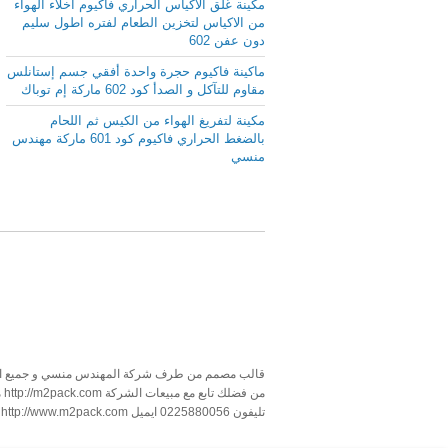
مكينة غلق الاكياس الحراري فاكيوم اخلاء الهواء
من الاكياس لتخزين الطعام لفتره اطول سليم
دون عفن 602
ماكينة فاكيوم حجرة واحدة أفقي جسم إستانلس
مقاوم للتآكل و الصدأ كود 602 ماركة إم توباك
مكينة لتفريغ الهواء من الكيس ثم اللحام
بالضغط الحراري فاكيوم كود 601 ماركة مهندس
منسي
قالب مصمم من طرف شركة المهندس منسي و جميع ا
تليفون 0225880056 ايميل info@m2pack.com http://www.m2pack.me http://www.m2pack.com