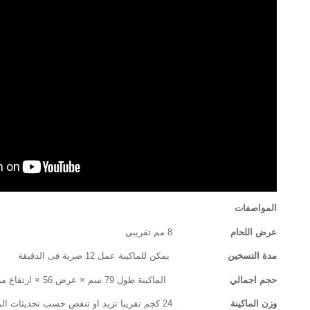
المواصفات
عرض اللحام
8 مم تقريبي
مدة التسخين
يمكن للماكينة عمل 12 ضربة فى الدقيقة
حجم اجمالي
الماكينة طول 79 سم × عرض 56 × ارتفاع من 26 تقريبي
وزن الماكينة
24 كجم تقريبا تزيد او تنقص حسب تحديثات الماكينة