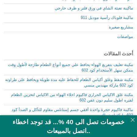
ماكينة تعبئة الشاي في ورق فلتر و ظرف خارجي
ماكينة فلوباك رأسية موديل 911
مشاريع صغيرة
مواصفات
أحدث المقالات
مكينة تغليف بتفريغ الهواء يحافظ علي جميع أنواع الطعام طازجة لأطول وقت
ممكن سهل الأستخدام كود 602
مكينة شفط وغلق أكياس الطعام للحفاظ عليه مدة طويلة ويحافظ على طراوته
كود 602 ماركة مهندس منسي
مكينة غلق الاكياس الحراري فاكيوم اخلاء الهواء من الاكياس لتخزين الطعام
لفتره اطول سليم دون عفن 602
ماكينة فاكيوم حجرة واحدة أفقي جسم إستانلس مقاوم للتآكل و الصدأ كود
602 ماركة إم توباك
خصومات تصل الى 40 %... قد توجد اخطاء
مكينة لتفريغ الهواء من الكيس ثم اللحام بالضغط الحراري فاكيوم كود 601
..اتصل بالمبيعات
ماركة مهندس منسي