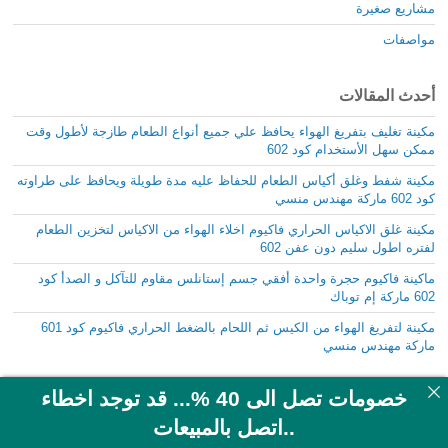
مشاريع صغيرة
مواصفات
أحدث المقالات
مكينة تغليف بتفريغ الهواء يحافظ علي جميع أنواع الطعام طازجة لأطول وقت
ممكن سهل الأستخدام كود 602
مكينة شفط وغلق أكياس الطعام للحفاظ عليه مدة طويلة ويحافظ على طراوته
كود 602 ماركة مهندس منسي
مكينة غلق الاكياس الحراري فاكيوم اخلاء الهواء من الاكياس لتخزين الطعام
لفتره اطول سليم دون عفن 602
ماكينة فاكيوم حجرة واحدة أفقي جسم إستانلس مقاوم للتآكل و الصدأ كود
602 ماركة إم توباك
مكينة لتفريغ الهواء من الكيس ثم اللحام بالضغط الحراري فاكيوم كود 601
ماركة مهندس منسي
خصومات تصل الى 40 %... قد توجد اخطاء
..اتصل بالمبيعات
مكونات الموقع