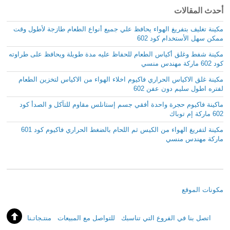
أحدث المقالات
مكينة تغليف بتفريغ الهواء يحافظ علي جميع أنواع الطعام طازجة لأطول وقت
ممكن سهل الأستخدام كود 602
مكينة شفط وغلق أكياس الطعام للحفاظ عليه مدة طويلة ويحافظ على طراوته
كود 602 ماركة مهندس منسي
مكينة غلق الاكياس الحراري فاكيوم اخلاء الهواء من الاكياس لتخزين الطعام
لفتره اطول سليم دون عفن 602
ماكينة فاكيوم حجرة واحدة أفقي جسم إستانلس مقاوم للتآكل و الصدأ كود
602 ماركة إم توباك
مكينة لتفريغ الهواء من الكيس ثم اللحام بالضغط الحراري فاكيوم كود 601
ماركة مهندس منسي
مكونات الموقع
اتصل بنا في الفروع التي تناسبك
للتواصل مع المبيعات
منتـجاتـنا