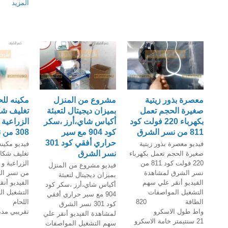
المزيد
معصرة بذور زيتية
مشروع من المنزل
مكينه للح
صغيرة الحجم تعمل
بميزان ديجيتال لتعبئة
تغليف شك
بكهرباء 220 فولت كود
أكياس شاي،أرز ،سكر
الزراعية و
811 من نسر الشرق
كود 904 مع سير
308 من نسر الشرق
حراري أفقي كود 301
فيديو معصرة بذور زيتية
فيديو مكينه
نسر الشرق
صغيرة الحجم تعمل بكهرباء
تغليف شكائ
220 فولت كود 811 من
فيديو مشروع من المنزل
نسر الشرق لمشاهدة
من نسر ال
بميزان ديجيتال لتعبئة
الفيديو أنقر علي سهم
الفيديو أن
أكياس شاي،أرز ،سكر كود
التشغيل المواصفات
التشغيل ا
904 مع سير حراري أفقي
الطاقة 820
كود 301 نسر الشرق
واط طول الاسكرو
تقريبي مدة
لمشاهدة الفيديو أنقر علي
21 سنتيمتر خامة الاسكرو
يمك
سهم التشغيل المواصفات