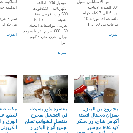
من الاستانلس ستيل
لموديل 904 الطاقة
304 القدره الانتاجيه
الدقيقة
الكهربائية 220فولت ،
من 5 الي 7 كيلو جرام
500 وات تقريبي دقة
بالساعه اي بورديه 10
التعبئة ± 1 %
ساعات من 50 […]
من 26 […]
تقريبي مواصفات التعبئة
50– 1000جرام تقريبا ويوجد
المزيد
المزيد
اوزان اخري حتى 4 كجم
[…]
المزيد
مشروع من المنزل
معصرة بذور بسيطة
مكنة صغي
بميزان ديجيتال لتعبئة
في التشغيل بمخرج
للطبع عل
أكياس شاي،أرز ،سكر
منفصل للشوائب تصلح
الورق و ال
كود 904 مع سير
لجميع أنواع البذور و