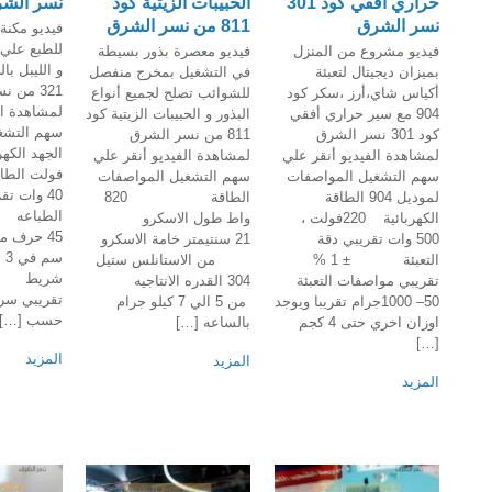
حراري أفقي كود 301
الحبيبات الزيتية كود
نسر الش
نسر الشرق
811 من نسر الشرق
فيديو مكنة
للطبع علي 
فيديو مشروع من المنزل
فيديو معصرة بذور بسيطة
و الليبل با
بميزان ديجيتال لتعبئة
في التشغيل بمخرج منفصل
321 من 
أكياس شاي،أرز ،سكر كود
للشوائب تصلح لجميع أنواع
لمشاهدة ال
904 مع سير حراري أفقي
البذور و الحبيبات الزيتية كود
سهم التشغ
كود 301 نسر الشرق
811 من نسر الشرق
لمشاهدة الفيديو أنقر علي
لمشاهدة الفيديو أنقر علي
فولت 
سهم التشغيل المواصفات
سهم التشغيل المواصفات
40 وات ت
لموديل 904 الطاقة
الطاقة 820
الطباعه 
الكهربائية 220فولت ،
واط طول الاسكرو
500 وات تقريبي دقة
21 سنتيمتر خامة الاسكرو
سم
التعبئة ± 1 %
من الاستانلس ستيل
تقريبي مواصفات التعبئة
304 القدره الانتاجيه
تقريبي س
50– 1000جرام تقريبا ويوجد
من 5 الي 7 كيلو جرام
حسب […]
اوزان اخري حتى 4 كجم
بالساعه […]
[…]
المزيد
المزيد
المزيد