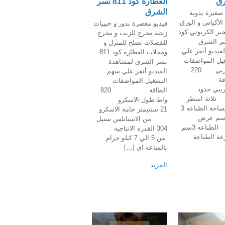
رق
العطارة كود 811 نسر
الشرق
 صغيرة يدوية
الأكياس و الورق
فيديو معصرة بذور و حبيبات
لحبر الكربوني كود
زيتية مخرج للزيت و مخرج
نسر الشرق
للفضلات تصلح للمنزل و
فيديو أنقر علي
ومحلات العطارة كود 811
يل المواصفات
نسر الشرق لمشاهدة
الجهد الكهربي 220
الفيديو أنقر علي سهم
الطاقة
التشغيل المواصفات
قريبي حدود
الطاقة 820
ثلاثة اسطر
واط طول الاسكرو
45 حرف مساحة الطباعه 3
21 سنتيمتر خامة الاسكرو
 في 3 سم عرض
من الاستانلس ستيل
شريط الطباعه 3سم
304 القدره الانتاجيه
رعة الطباعة
من 5 الي 7 كيلو جرام
بالساعه اي […]
المزيد