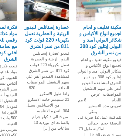
مكينة تغليف و لحام
عصارة إستانلس للبذور
فكرة لمش
لجميع انواع الأكياس و
الزيتية و العطرية تعمل
مواد غذائ
شكائر البولي آميد و
بكهرباء 220 فولت كود
البولي إيثلين كود 308
811 من نسر الشرق
مع لحامة
من نسر الشرق
فيديو عصارة إستانلس
الشرق
للبذور الزيتية و العطرية
فيديو مكينة تغليف و لحام
تعمل بكهرباء 220 فولت
لجميع انواع الأكياس و
فيديو فكرة
كود 811 من نسر الشرق
شكائر البولي آميد و البولي
مواد غذائي
لمشاهدة الفيديو أنقر علي
إيثلين كود 308 من نسر
سهم التشغيل المواصفات
الشرق لمشاهدة الفيديو
الطاقة 820
أنقر علي سهم التشغيل
نسر الشرق
واط طول الاسكرو
المواصفات عرض
الفيديو أن
21 سنتيمتر خامة الاسكرو
اللحام 8 مم
التشغيل ا
من الاستانلس ستيل
تقريبي مدة التسخين
304 القدره الانتاجيه
يمكن
من 5 الي 7 كيلو جرام
للماكينة عمل 12 ضربة فى
500 وات 
بالساعه اي بورديه 10
الدقيقة حجم اجمالي
ساعات من […]
الماكينة طول 79
تقريبي مو
سم × عرض 56 × […]
0