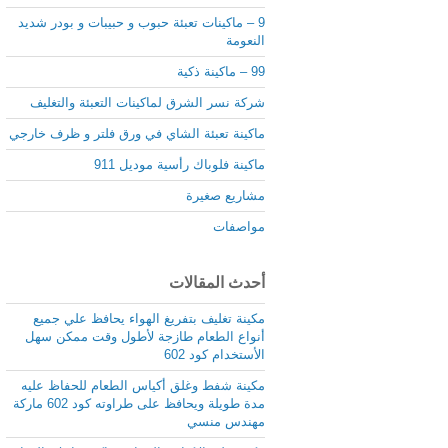
9 – ماكينات تعبئة حبوب و حبيبات و بودر شديد
النعومة
99 – ماكينة ذكية
شركة نسر الشرق لماكينات التعبئة والتغليف
ماكينة تعبئة الشاي في ورق فلتر و ظرف خارجي
ماكينة فلوباك رأسية موديل 911
مشاريع صغيرة
مواصفات
أحدث المقالات
مكينة تغليف بتفريغ الهواء يحافظ علي جميع
أنواع الطعام طازجة لأطول وقت ممكن سهل
الأستخدام كود 602
مكينة شفط وغلق أكياس الطعام للحفاظ عليه
مدة طويلة ويحافظ على طراوته كود 602 ماركة
مهندس منسي