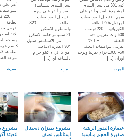
أنقر علي 
كود 301 من نسر الشرق
نسر الشرق لمشاهدة
المواصفات 
لمشاهدة الفيديو أنقر علي
الفيديو أنقر علي سهم
220
سهم التشغيل المواصفات
التشغيل المواصفات
لموديل 904 الطاقة
الطاقة 820
تقريبي ح
الكهربائية 220فولت ،
واط طول الاسكرو
500 وات تقريبي دقة
21 سنتيمتر خامة الاسكرو
التعبئة ± 1 %
من الاستانلس ستيل
3 سم ع
تقريبي مواصفات التعبئة
304 القدره الانتاجيه
ال
50– 1000جرام تقريبا ويوجد
من 5 الي 7 كيلو جرام
سرعة الط
اوزان […]
بالساعه اي […]
المزيد
المزيد
المزيد
عصارة البذور الزيتية
مشروع بميزان ديجيتال
مشروع بم
صغيرة الحجم مناسبة
استانلس نصف
لتعبئة أ