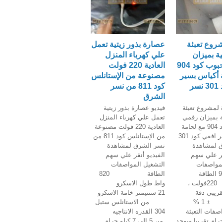
روع تعبئة
عصارة بذور زيتية تعمل
ية بميزان
علي كهرباء المنزل
رقمي للحبوب كود 904
العادية 220 فولت
 أكياس بسير
مصنوعة من الإستانلس
افقي كود 301 نسر
كود 811 من نسر
الشرق
 لمشروع تعبئة
فيديو عصارة بذور زيتية
ة بميزان رقمي
تعمل علي كهرباء المنزل
للحبوب كود 904 مع لحامة
العادية 220 فولت مصنوعة
أكياس بسير افقي كود 301
من الإستانلس كود 811 من
 لمشاهدة
نسر الشرق لمشاهدة
قر علي سهم
الفيديو أنقر علي سهم
لمواصفات
التشغيل المواصفات
لموديل 904 الطاقة
الطاقة 820
الكهربائية 220فولت ،
واط طول الاسكرو
تقريبي دقة
21 سنتيمتر خامة الاسكرو
التعبئة ± 1 %
من الاستانلس ستيل
اصفات التعبئة
304 القدره الانتاجيه
5– 1000جرام تقريبا ويوجد
من 5 الي 7 كيلو جرام