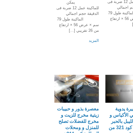
للماكينة عمل 12 ضربة فى
يمكن
 حجم اجمالي
للماكينة عمل 12 ضربة فى
الماكينة طول 79
الدقيقة حجم اجمالي
سم × عرض 56 × ارتفاع
الماكينة طول 79
سم × عرض 56 × ارتفاع
من 26 تقريبي […]
المزيد
رة يدوية
معصرة بذور و حبيبات
ي الأكياس و
زيتية مخرج للزيت و
ليبل بالحبر
مخرج للفضلات تصلح
الكربوني كود 321 من
للمنزل و ومحلات