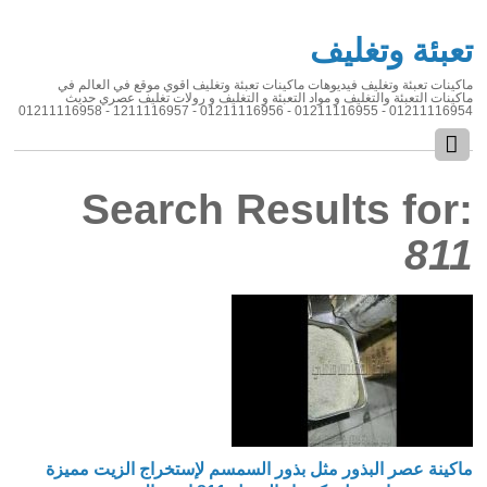
تعبئة وتغليف
ماكينات تعبئة وتغليف فيديوهات ماكينات تعبئة وتغليف اقوي موقع في العالم في
ماكينات التعبئة والتغليف و مواد التعبئة و التغليف و رولات تغليف عصري حديث
01211116954 - 01211116955 - 01211116956 - 1211116957 - 01211116958
Search Results for:
811
ماكينة عصر البذور مثل بذور السمسم لإستخراج الزيت مميزة