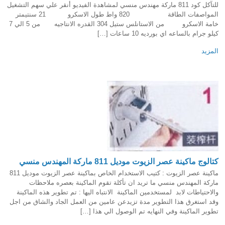
للتآكل كود 811 ماركة مهندس منسي لمشاهدة الفيديو أنقر علي سهم التشغيل
المواصفات الطاقة 820 واط طول الاسكرو 21 سنتيمتر
خامة الاسكرو من الاستانلس ستيل 304 القدره الانتاجيه من 5 الي 7
كيلو جرام بالساعه اي بورديه 10 ساعات […]
المزيد
كتالوج ماكينة عصر الزيوت موديل 811 ماركة المهندس منسي
ماكينة عصر الزيوت : كتيب الاستخدام الخاص بماكينة عصر الزيوت موديل 811
ماركة المهندس منسي ما تريد ان تأكلة تقوم الماكينة بعصره ملاحظات
والاحتياطات لابد لمستخدمين الماكينة الانتباه اليها : تم تطوير هذه الماكينة
وقد استغرق هذا التطوير مدة تزيدعن عامين من العمل الجاد والشاق من اجل
تطوير الماكينة وفي النهايه تم الوصول الي هذا […]